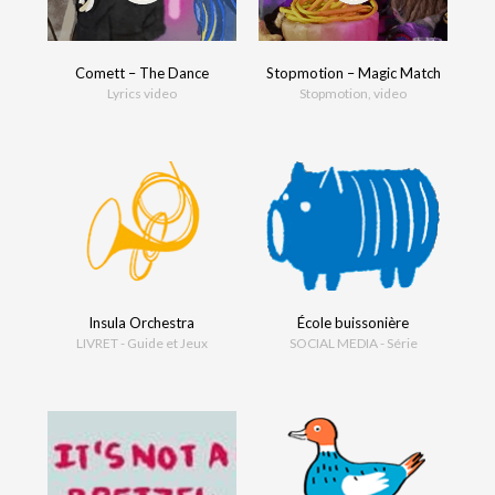
Comett – The Dance
Stopmotion – Magic Match
Lyrics video
Stopmotion, video
Insula Orchestra
École buissonière
LIVRET - Guide et Jeux
SOCIAL MEDIA - Série