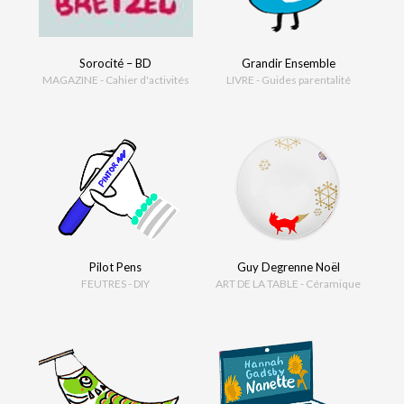
Sorocité – BD
Grandir Ensemble
MAGAZINE - Cahier d'activités
LIVRE - Guides parentalité
Pilot Pens
Guy Degrenne Noël
FEUTRES - DIY
ART DE LA TABLE - Céramique