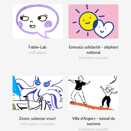
Fable~Lab
Emmaüs solidarité – dépliant
national
LIVE papier
Médiation visuelle
Zoom, sciencez-vous!
Ville d’Angers – tunnel du
sexisme
LIVE papier + Fresque
Médiation visuelle