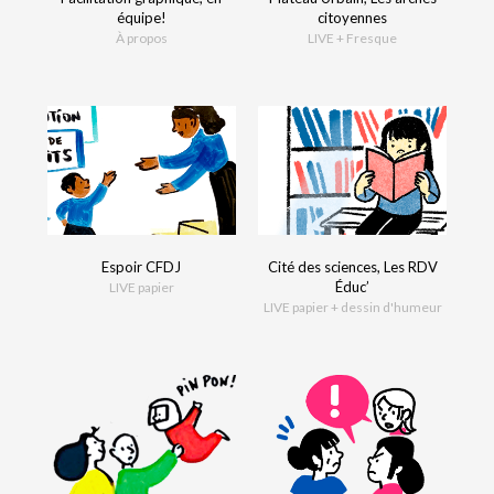
équipe!
citoyennes
À propos
LIVE + Fresque
Espoir CFDJ
Cité des sciences, Les RDV
Éduc’
LIVE papier
LIVE papier + dessin d'humeur