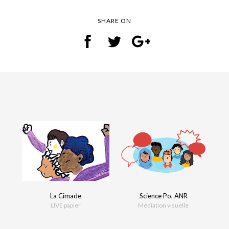
SHARE ON
La Cimade
Science Po, ANR
LIVE papier
Médiation visuelle