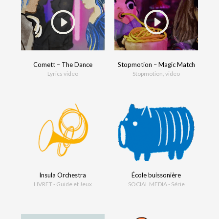
Comett – The Dance
Stopmotion – Magic Match
Lyrics video
Stopmotion, video
Insula Orchestra
École buissonière
LIVRET - Guide et Jeux
SOCIAL MEDIA - Série