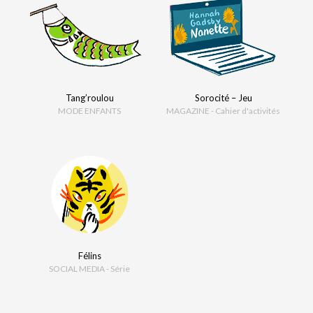
Tang’roulou
Sorocité – Jeu
MODE ENFANTS
MAGAZINE - Cahier d'activités
Félins
SOCIAL MEDIA - Série