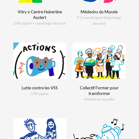
Vitry x Centre Hubertine
Médecins du Monde
Auclert
FG numérique+Reportage
LIVE papier + reportage dessiné
dessiné
Lutte contre les VSS
Collectif Former pour
transformer
LIVE papier
Médiation visuelle