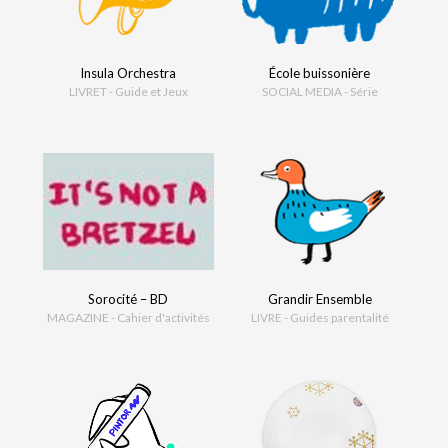
Insula Orchestra
École buissonière
LIVRET - Guide et Jeux
SOCIAL MEDIA - Série
Sorocité – BD
Grandir Ensemble
MAGAZINE - Cahier d'activités
LIVRE - Guides parentalité