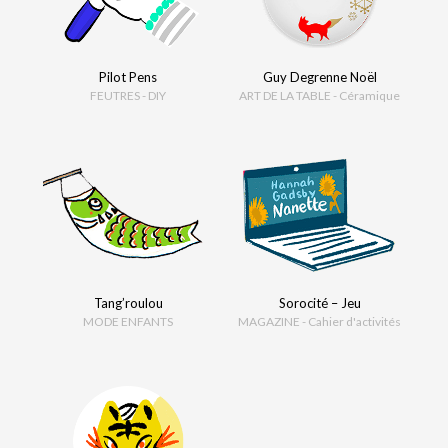
Pilot Pens
Guy Degrenne Noël
FEUTRES - DIY
ART DE LA TABLE - Céramique
Tang’roulou
Sorocité – Jeu
MODE ENFANTS
MAGAZINE - Cahier d'activités