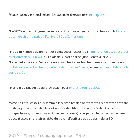
Vous pouvez acheter la bande dessinée
en ligne
*En 2026, notre BD figure parmi le matériel de recherche d'une thèse sur la
bande
dessinée sino-française à l'Université de Cambridge.
*Made in France a également été exposée à l'exposition
"Immigration est et sud-est
asiatiques depuis 1860"
au Palais de la porte dorée, jusqu'en février 2024.
Notre participation à l'exposition a été archivée par les chercheuses et chercheurs
du
Réseau de recherche Migration Asiatiques en France,
et sur
le site du Palais de la
porte dorée
*Notre BD a fait partie de la sélection pour
le prix Artemisia 2020
.
*Avec Brigitte Tchao, nous sommes intervenues dans différentes rencontres et table-
ronde organisées par des bibliothèques, des librairies ou des écoles (primaire,
collège, lycées, universités et Alliance-Française) pour parler de transmission dans
des contextes migratoires et/ou du travail d'écriture et de dessin de la BD.
2019 #livre #romangraphique #BD